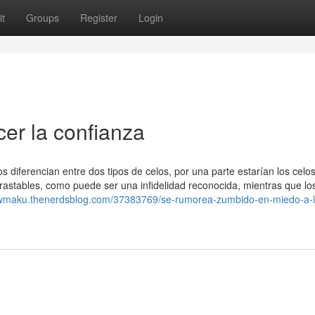
t
Groups
Register
Login
cer la confianza
 diferencian entre dos tipos de celos, por una parte estarían los celo
trastables, como puede ser una infidelidad reconocida, mientras que lo
rwmaku.thenerdsblog.com/37383769/se-rumorea-zumbido-en-miedo-a-l