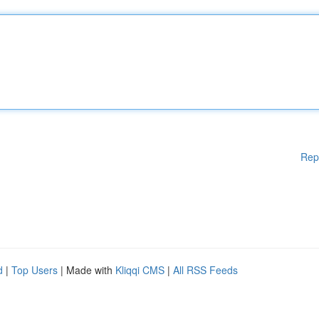
Rep
d
|
Top Users
| Made with
Kliqqi CMS
|
All RSS Feeds