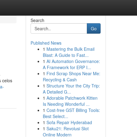
Search
Go
Published News
1
Mastering the Bulk Email
Blast: A Guide to Fast...
1
AI Automation Governance:
A Framework for ERP I...
1
Find Scrap Shops Near Me:
s
Recycling & Cash
s celos
1
Structure Your the City Trip:
a-
A Detailed G...
1
Adorable Patchwork Kitten
Is Needing Wonderful ...
1
Cost-free GST Billing Tools:
Best Select...
1
Sofa Repair Hyderabad
1
Saku21: Revolusi Slot
Online Modern