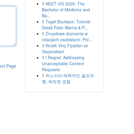
1
NEET UG 2026: The
Bachelor of Medicine and
Ba...
1
Togel Boutique: Tutorial
Detail Paito Warna & P...
1
Zmysłowe doznania w
relacjach osobistych: Pol...
1
Kiralık Vinç Fiyatları ve
Seçenekleri
1
I Regret: Addressing
Unacceptable Content
ort Page
Requests
1
하노이의 매력적인 골프여
행, 짜릿한 경험