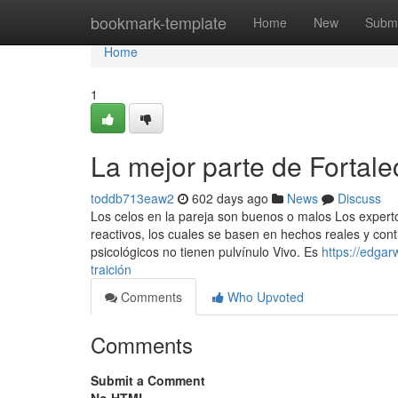
Home
bookmark-template
Home
New
Submi
Home
1
La mejor parte de Fortale
toddb713eaw2
602 days ago
News
Discuss
Los celos en la pareja son buenos o malos Los expertos
reactivos, los cuales se basen en hechos reales y con
psicológicos no tienen pulvínulo Vivo. Es
https://edga
traición
Comments
Who Upvoted
Comments
Submit a Comment