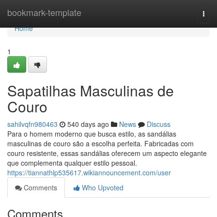
Home
bookmark-template
Togg
navi
Home
1
Sapatilhas Masculinas de
Couro
sahilvqfn980463
540 days ago
News
Discuss
Para o homem moderno que busca estilo, as sandálias
masculinas de couro são a escolha perfeita. Fabricadas com
couro resistente, essas sandálias oferecem um aspecto elegante
que complementa qualquer estilo pessoal.
https://tiannathlp535617.wikiannouncement.com/user
Comments
Who Upvoted
Comments