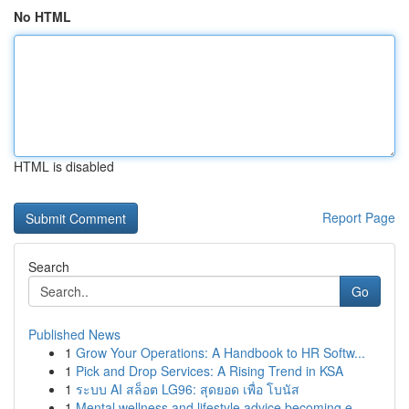
No HTML
HTML is disabled
Report Page
Search
Go
Published News
1
Grow Your Operations: A Handbook to HR Softw...
1
Pick and Drop Services: A Rising Trend in KSA
1
ระบบ AI สล็อต LG96: สุดยอด เพื่อ โบนัส
1
Mental wellness and lifestyle advice becoming e...