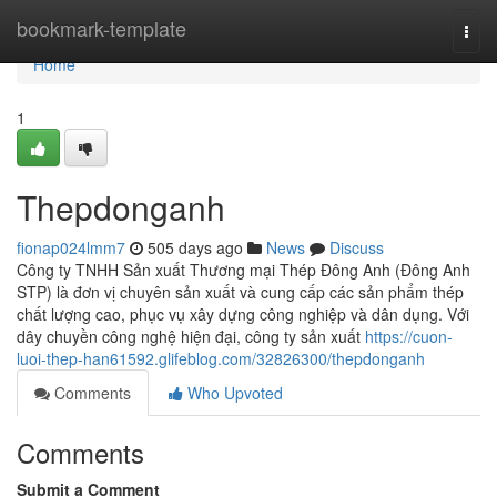
Home
bookmark-template
Togg
navi
Home
1
Thepdonganh
fionap024lmm7
505 days ago
News
Discuss
Công ty TNHH Sản xuất Thương mại Thép Đông Anh (Đông Anh
STP) là đơn vị chuyên sản xuất và cung cấp các sản phẩm thép
chất lượng cao, phục vụ xây dựng công nghiệp và dân dụng. Với
dây chuyền công nghệ hiện đại, công ty sản xuất
https://cuon-
luoi-thep-han61592.glifeblog.com/32826300/thepdonganh
Comments
Who Upvoted
Comments
Submit a Comment