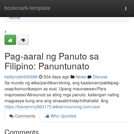
Home
bookmark-template
Togg
navi
Home
1
Pag-aaral ng Panuto sa
Filipino: Panuntunato
kaitlynrjdv930686
504 days ago
News
Discuss
Sa mundo ng wika/panitikan/sining, ang kaalaman/pakikipag-
usap/komunikasyon ay susi. Upang maunawaan/Para
maproseso/Alinsunod sa ating mga panuto, kailangan nating
magpasya kung ano ang sinasabi/inisip/inihahatid. Ang
https://kianamrnz863173.wikiannouncing.com/user
Comments
Who Upvoted
Comments