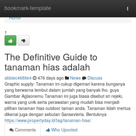
Home
bookmark-template
Togg
navi
Home
1
The Definitive Guide to
tanaman hias adalah
abbiec468ite4
476 days ago
News
Discuss
Graphic supply: Tanaman ini cukup digemari karena bunganya
yang berwarna lembut dalam jumlah yang banyak lho, guys
Gambar Aglaonemu Tanaman ini juga biasa disebut sri rejeki,
warna yang unik serta perawatan yang mudah bisa menjadi
pilihan tanaman hias outdoor taman anda. Tanaman lidah mertua
dikenal juga dengan sebutan Sansevieria. Bentuknya
https://www.propertyday.id/tag/tanaman-hias/
Comments
Who Upvoted