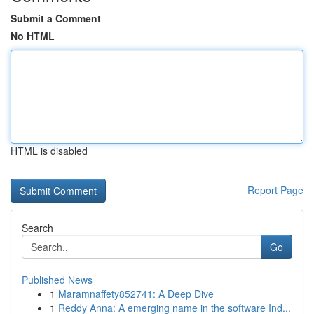
Submit a Comment
No HTML
HTML is disabled
Report Page
Search
Go
Published News
1
Maramnaffety852741: A Deep Dive
1
Reddy Anna: A emerging name in the software Ind...