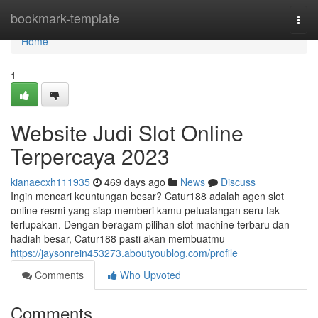
Home
bookmark-template
Togg
navi
Home
1
Website Judi Slot Online
Terpercaya 2023
kianaecxh111935
469 days ago
News
Discuss
Ingin mencari keuntungan besar? Catur188 adalah agen slot
online resmi yang siap memberi kamu petualangan seru tak
terlupakan. Dengan beragam pilihan slot machine terbaru dan
hadiah besar, Catur188 pasti akan membuatmu
https://jaysonrein453273.aboutyoublog.com/profile
Comments
Who Upvoted
Comments