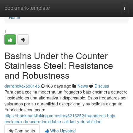
Home
bookmark-template
Togg
navi
Home
1
Basins Under the Counter
Stainless Steel: Resistance
and Robustness
darrenokcx590145
468 days ago
News
Discuss
Para cada cocina moderna, un fregadero bajo encimera de acero
inoxidable es una alternativa indispensable. Estos fregaderos son
valorados por su durabilidad excepcional y su belleza elegante.
Fabricados con acero
https://bookmarklinking.com/story6216252/fregaderos-bajo-
encimera-de-acero-inoxidable-calidad-y-durabilidad
Comments
Who Upvoted