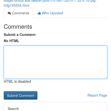
diager-broca-sds-twister-plus-i101ud7-32l10-7-32-x-10-plg-
hdg195554.html
Comments
Who Upvoted
Comments
Submit a Comment
No HTML
HTML is disabled
Report Page
Search