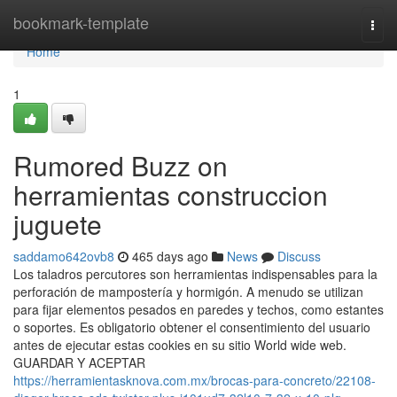
Home
bookmark-template
Togg
navi
Home
1
Rumored Buzz on
herramientas construccion
juguete
saddamo642ovb8
465 days ago
News
Discuss
Los taladros percutores son herramientas indispensables para la
perforación de mampostería y hormigón. A menudo se utilizan
para fijar elementos pesados en paredes y techos, como estantes
o soportes. Es obligatorio obtener el consentimiento del usuario
antes de ejecutar estas cookies en su sitio World wide web.
GUARDAR Y ACEPTAR
https://herramientasknova.com.mx/brocas-para-concreto/22108-