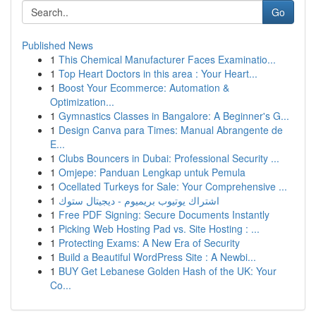
Go
Published News
1
This Chemical Manufacturer Faces Examinatio...
1
Top Heart Doctors in this area : Your Heart...
1
Boost Your Ecommerce: Automation &
Optimization...
1
Gymnastics Classes in Bangalore: A Beginner's G...
1
Design Canva para Times: Manual Abrangente de
E...
1
Clubs Bouncers in Dubai: Professional Security ...
1
Omjepe: Panduan Lengkap untuk Pemula
1
Ocellated Turkeys for Sale: Your Comprehensive ...
1
اشتراك يوتيوب بريميوم - ديجيتال ستوك
1
Free PDF Signing: Secure Documents Instantly
1
Picking Web Hosting Pad vs. Site Hosting : ...
1
Protecting Exams: A New Era of Security
1
Build a Beautiful WordPress Site : A Newbi...
1
BUY Get Lebanese Golden Hash of the UK: Your
Co...