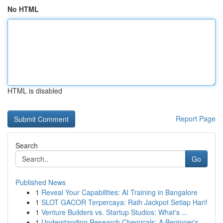
No HTML
HTML is disabled
Report Page
Search
Go
Published News
1
Reveal Your Capabilities: AI Training in Bangalore
1
SLOT GACOR Terpercaya: Raih Jackpot Setiap Hari!
1
Venture Builders vs. Startup Studios: What's ...
1
Understanding Research Chemicals: A Beginner's ...