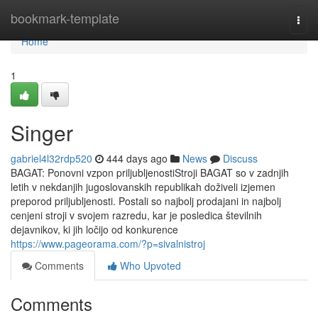
Home
bookmark-template
Togg
navi
Home
1
Singer
gabriel4l32rdp520
444 days ago
News
Discuss
BAGAT: Ponovni vzpon priljubljenostiStroji BAGAT so v zadnjih
letih v nekdanjih jugoslovanskih republikah doživeli izjemen
preporod priljubljenosti. Postali so najbolj prodajani in najbolj
cenjeni stroji v svojem razredu, kar je posledica številnih
dejavnikov, ki jih ločijo od konkurence
https://www.pageorama.com/?p=sivalnistroj
Comments
Who Upvoted
Comments