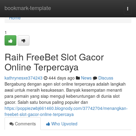
Home
bookmark-template
Togg
navi
Home
1
Raih FreeBet Slot Gacor
Online Terpercaya
kathrynesxe374243
444 days ago
News
Discuss
Bergabung dengan agen slot online terpercaya adalah langkah
awal untuk meraih kesuksesan. Banyak kesempatan menanti
para pemain yang siap menguji keberuntungan di dunia slot
gacor. Salah satu bonus paling populer dan
https://poppiezwbj661460.blognody.com/37742704/menangkan-
freebet-slot-gacor-online-terpercaya
Comments
Who Upvoted