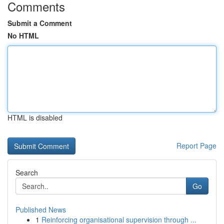
Comments
Submit a Comment
No HTML
HTML is disabled
Report Page
Search
Go
Published News
1
Reinforcing organisational supervision through ...