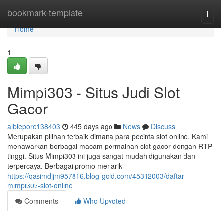
Home
bookmark-template
Togg
navi
Home
1
Mimpi303 - Situs Judi Slot
Gacor
albiepore138403
445 days ago
News
Discuss
Merupakan pilihan terbaik dimana para pecinta slot online. Kami
menawarkan berbagai macam permainan slot gacor dengan RTP
tinggi. Situs Mimpi303 ini juga sangat mudah digunakan dan
terpercaya. Berbagai promo menarik
https://qasimdjjm957816.blog-gold.com/45312003/daftar-
mimpi303-slot-online
Comments
Who Upvoted