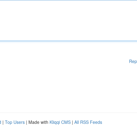
Rep
d
|
Top Users
| Made with
Kliqqi CMS
|
All RSS Feeds