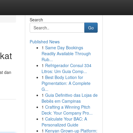
Search
Go
Published News
1
Same Day Bookings
kat
Readily Available Through
Rub...
1
Refrigerador Consul 334
Litros: Um Guia Comp...
at dan
1
Best Body Lotion for
Pigmentation: A Complete
G...
1
Guia Definitivo das Lojas de
Bebês em Campinas
1
Crafting a Winning Pitch
Deck: Your Company Pro...
1
Calculate Your BAC: A
Personalized Guide
1
Kenyan Grown-up Platform: