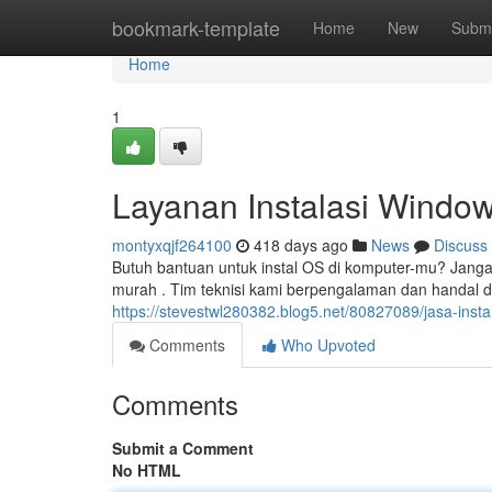
Home
bookmark-template
Home
New
Submi
Home
1
Layanan Instalasi Window
montyxqjf264100
418 days ago
News
Discuss
Butuh bantuan untuk instal OS di komputer-mu? Janga
murah . Tim teknisi kami berpengalaman dan handal 
https://stevestwl280382.blog5.net/80827089/jasa-ins
Comments
Who Upvoted
Comments
Submit a Comment
No HTML