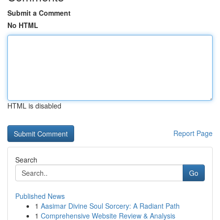
Submit a Comment
No HTML
HTML is disabled
Report Page
Search
Go
Published News
1
Aasimar Divine Soul Sorcery: A Radiant Path
1
Comprehensive Website Review & Analysis