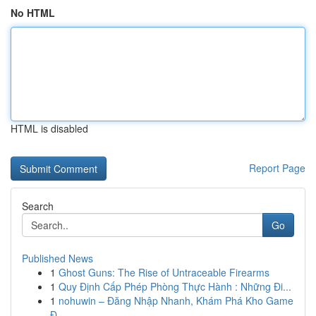
No HTML
HTML is disabled
Report Page
Search
Go
Published News
1
Ghost Guns: The Rise of Untraceable Firearms
1
Quy Định Cấp Phép Phòng Thực Hành : Những Đi...
1
nohuwin – Đăng Nhập Nhanh, Khám Phá Kho Game
Đ...