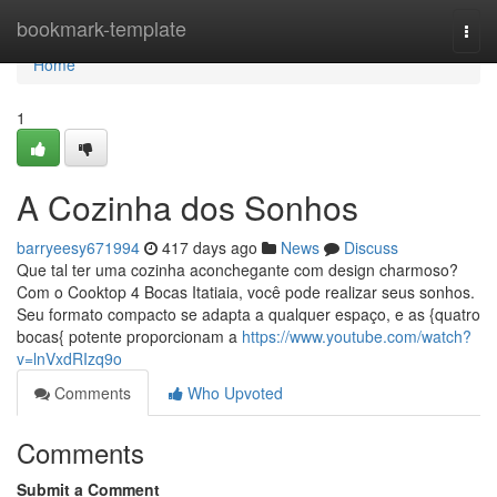
Home
bookmark-template
Togg
navi
Home
1
A Cozinha dos Sonhos
barryeesy671994
417 days ago
News
Discuss
Que tal ter uma cozinha aconchegante com design charmoso?
Com o Cooktop 4 Bocas Itatiaia, você pode realizar seus sonhos.
Seu formato compacto se adapta a qualquer espaço, e as {quatro
bocas{ potente proporcionam a
https://www.youtube.com/watch?
v=lnVxdRIzq9o
Comments
Who Upvoted
Comments
Submit a Comment