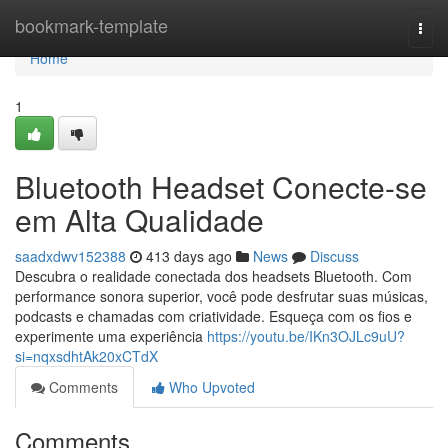
Home
bookmark-template
Togg
navi
Home
1
Bluetooth Headset Conecte-se
em Alta Qualidade
saadxdwv152388
413 days ago
News
Discuss
Descubra o realidade conectada dos headsets Bluetooth. Com
performance sonora superior, você pode desfrutar suas músicas,
podcasts e chamadas com criatividade. Esqueça com os fios e
experimente uma experiência
https://youtu.be/IKn3OJLc9uU?
si=nqxsdhtAk20xCTdX
Comments
Who Upvoted
Comments