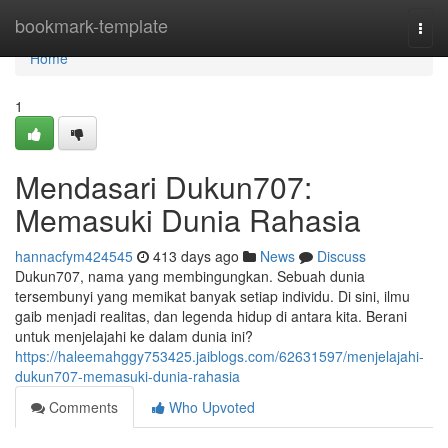
Home
bookmark-template
Togg
navi
Home
1
Mendasari Dukun707:
Memasuki Dunia Rahasia
hannacfym424545
413 days ago
News
Discuss
Dukun707, nama yang membingungkan. Sebuah dunia
tersembunyi yang memikat banyak setiap individu. Di sini, ilmu
gaib menjadi realitas, dan legenda hidup di antara kita. Berani
untuk menjelajahi ke dalam dunia ini?
https://haleemahggy753425.jaiblogs.com/62631597/menjelajahi-
dukun707-memasuki-dunia-rahasia
Comments
Who Upvoted