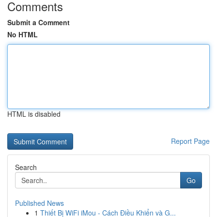
Comments
Submit a Comment
No HTML
HTML is disabled
Report Page
Search
Go
Published News
1
Thiết Bị WiFi iMou - Cách Điều Khiển và G...