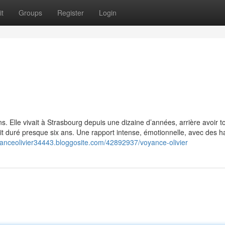
t
Groups
Register
Login
s. Elle vivait à Strasbourg depuis une dizaine d’années, arrière avoir to
it duré presque six ans. Une rapport intense, émotionnelle, avec des h
yanceolivier34443.bloggosite.com/42892937/voyance-olivier