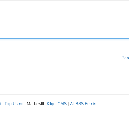
Rep
d
|
Top Users
| Made with
Kliqqi CMS
|
All RSS Feeds