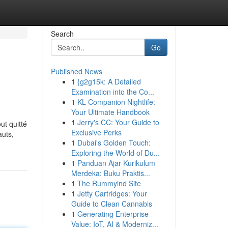
Search
Go
Published News
1
{g2g15k: A Detailed
Examination into the Co...
1
KL Companion Nightlife:
Your Ultimate Handbook
1
Jerry's CC: Your Guide to
ut quitté
Exclusive Perks
auts,
1
Dubai's Golden Touch:
Exploring the World of Du...
1
Panduan Ajar Kurikulum
Merdeka: Buku Praktis...
1
The Rummyind Site
1
Jetty Cartridges: Your
Guide to Clean Cannabis
1
Generating Enterprise
Value: IoT, AI & Moderniz...