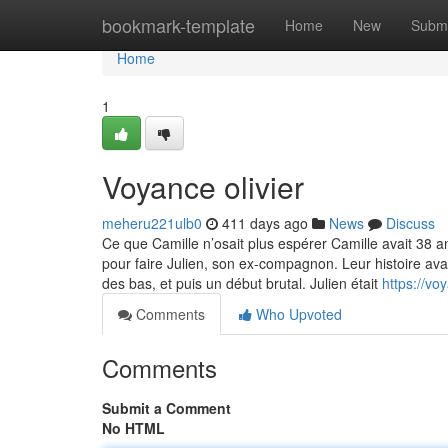
Home
bookmark-template
Home
New
Submi
Home
1
Voyance olivier
meheru221ulb0
411 days ago
News
Discuss
Ce que Camille n’osait plus espérer Camille avait 38 an
pour faire Julien, son ex-compagnon. Leur histoire ava
des bas, et puis un début brutal. Julien était
https://vo
Comments
Who Upvoted
Comments
Submit a Comment
No HTML