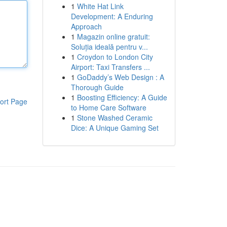
1
White Hat Link
Development: A Enduring
Approach
1
Magazin online gratuit:
Soluția ideală pentru v...
1
Croydon to London City
Airport: Taxi Transfers ...
1
GoDaddy’s Web Design : A
Thorough Guide
1
Boosting Efficiency: A Guide
ort Page
to Home Care Software
1
Stone Washed Ceramic
Dice: A Unique Gaming Set