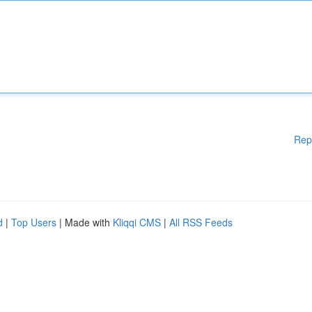
Rep
d
|
Top Users
| Made with
Kliqqi CMS
|
All RSS Feeds