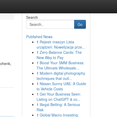
Search
Go
Published News
1
Rejestr maszyn Lista
urządzeń: Nowelizacja prze...
1
Zero-Balance Cards: The
New Way to Pay
1
Boost Your SMM Business:
schenk,
The Ultimate Wholesale...
1
Modern digital photography
techniques that outl...
1
Nissan Sunny UAE: A Guide
to Vehicle Costs
1
Get Your Business Seen:
Listing on ChatGPT & co...
1
Illegal Betting: A Serious
Risk
1
Global Macro Investing: