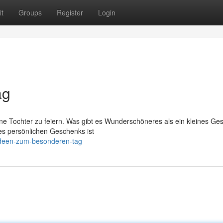
t
Groups
Register
Login
ag
eine Tochter zu feiern. Was gibt es Wunderschöneres als ein kleines Ge
es persönlichen Geschenks ist
ideen-zum-besonderen-tag