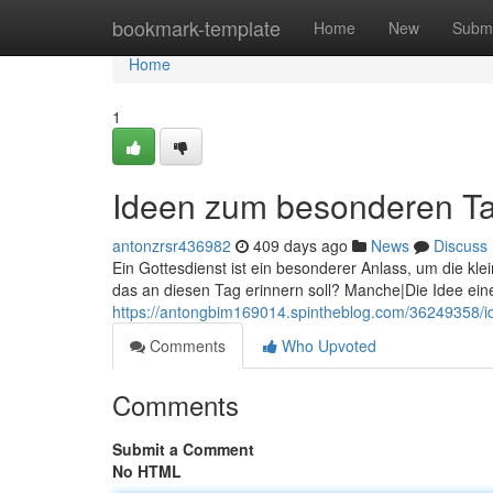
Home
bookmark-template
Home
New
Submi
Home
1
Ideen zum besonderen T
antonzrsr436982
409 days ago
News
Discuss
Ein Gottesdienst ist ein besonderer Anlass, um die kl
das an diesen Tag erinnern soll? Manche|Die Idee ein
https://antongbim169014.spintheblog.com/36249358/
Comments
Who Upvoted
Comments
Submit a Comment
No HTML