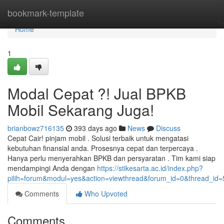
Home
bookmark-template
Home
1
Modal Cepat ?! Jual BPKB
Mobil Sekarang Juga!
brianbowz716135
393 days ago
News
Discuss
Cepat Cair! pinjam mobil . Solusi terbaik untuk mengatasi
kebutuhan finansial anda. Prosesnya cepat dan terpercaya .
Hanya perlu menyerahkan BPKB dan persyaratan . Tim kami siap
mendampingi Anda dengan
https://stikesarta.ac.id/index.php?
pilih=forum&modul=yes&action=viewthread&forum_id=0&thread_id
Comments
Who Upvoted
Comments