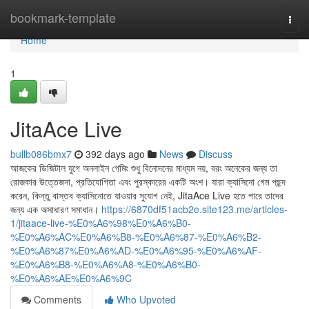
Home
bookmark-template
Togg
navi
Home
1
JitaAce Live
bullb086bmx7
392 days ago
News
Discuss
আজকের ডিজিটাল যুগে অনলাইন গেমিং শুধু বিনোদনের মাধ্যম নয়, বরং অনেকের জন্য তা
রোজকার উত্তেজনা, প্রতিযোগিতা এবং পুরস্কারের একটি অংশ। যারা ক্যাসিনো গেম পছন্দ
করেন, কিন্তু বাস্তব ক্যাসিনোতে যাওয়ার সুযোগ নেই, JitaAce Live হতে পারে তাদের
জন্য এক অসাধারণ সমাধান।
https://6870df51acb2e.site123.me/articles-
1/jitaace-live-%E0%A6%98%E0%A6%B0-
%E0%A6%AC%E0%A6%B8-%E0%A6%87-%E0%A6%B2-
%E0%A6%87%E0%A6%AD-%E0%A6%95-%E0%A6%AF-
%E0%A6%B8-%E0%A6%A8-%E0%A6%B0-
%E0%A6%AE%E0%A6%9C
Comments
Who Upvoted