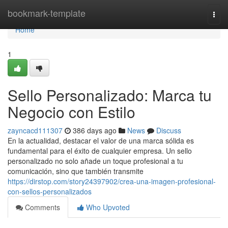
Home
bookmark-template
Togg
navi
Home
1
Sello Personalizado: Marca tu
Negocio con Estilo
zayncacd111307
386 days ago
News
Discuss
En la actualidad, destacar el valor de una marca sólida es
fundamental para el éxito de cualquier empresa. Un sello
personalizado no solo añade un toque profesional a tu
comunicación, sino que también transmite
https://dirstop.com/story24397902/crea-una-imagen-profesional-
con-sellos-personalizados
Comments
Who Upvoted