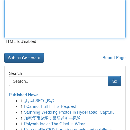
HTML is disabled
Report Page
Search
Go
Published News
1
اسرار SEO گوگل
1
I Cannot Fulfill This Request
1
Stunning Wedding Photos in Hyderabad: Capturi...
1
加密货币赌场：最新趋势与风险
1
Polycab India: The Giant in Wires
1
high quality CBD & Hash products and solutions ...