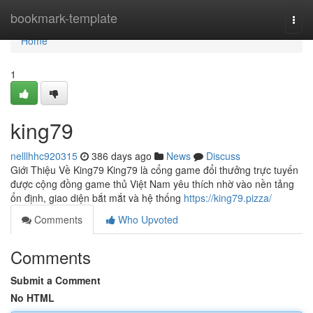
Home
bookmark-template
Togg
navi
Home
1
king79
nelllhhc920315
386 days ago
News
Discuss
Giới Thiệu Về King79 King79 là cổng game đổi thưởng trực tuyến
được cộng đồng game thủ Việt Nam yêu thích nhờ vào nền tảng
ổn định, giao diện bắt mắt và hệ thống
https://king79.pizza/
Comments
Who Upvoted
Comments
Submit a Comment
No HTML