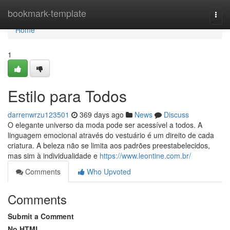
Home
bookmark-template
Togg
navi
Home
1
Estilo para Todos
darrenwrzu123501
369 days ago
News
Discuss
O elegante universo da moda pode ser acessível a todos. A
linguagem emocional através do vestuário é um direito de cada
criatura. A beleza não se limita aos padrões preestabelecidos,
mas sim à individualidade e
https://www.leontine.com.br/
Comments
Who Upvoted
Comments
Submit a Comment
No HTML