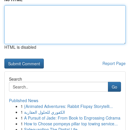
HTML is disabled
Report Page
Search
Go
Published News
1
{Animated Adventures: Rabbit Flopsy Storytelli...
1
الكفوري للحلول العقارية
1
A Pursuit of Jade: From Book to Engrossing Cdrama
1
How to Choose pompeys pillar top towing service...
1
Safeguarding The Digital Life