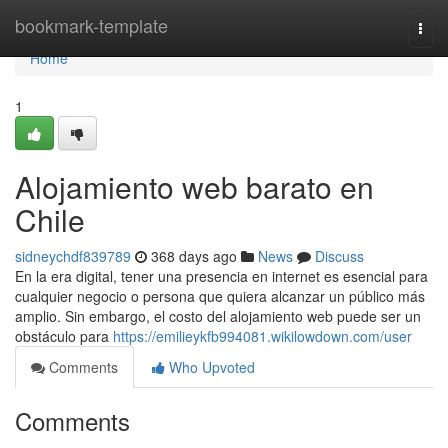
Home
bookmark-template
Togg
navi
Home
1
Alojamiento web barato en
Chile
sidneychdf839789
368 days ago
News
Discuss
En la era digital, tener una presencia en internet es esencial para
cualquier negocio o persona que quiera alcanzar un público más
amplio. Sin embargo, el costo del alojamiento web puede ser un
obstáculo para
https://emilieykfb994081.wikilowdown.com/user
Comments
Who Upvoted
Comments