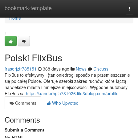
Home
bookmark-template
Togg
navi
Home
1
Polski FlixBus
fraserjztr785151
368 days ago
News
Discuss
FlixBus to efektywny i {tanioniedrogi sposób na przemieszczanie
się po całej Polsce. Oferuje szeroki zakres ruchów, które łączą
najwieksze miasta i mniejsze miejscowości. Wygodne autobusy
FlixBus są
https://xanderhgja731026.life3dblog.com/profile
Comments
Who Upvoted
Comments
Submit a Comment
No HTML