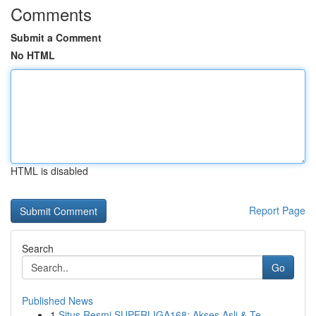
Comments
Submit a Comment
No HTML
HTML is disabled
Report Page
Search
Go
Published News
1
Situs Resmi SUPERLIGA168: Akses Asli & Te...