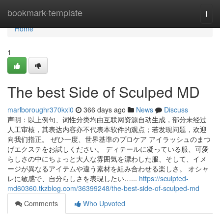
Home
bookmark-template
Togg
navi
Home
1
The best Side of Sculped MD
marlboroughr370kxi0
366 days ago
News
Discuss
声明：以上例句、词性分类均由互联网资源自动生成，部分未经过
人工审核，其表达内容亦不代表本软件的观点；若发现问题，欢迎
向我们指正。 ぜひ一度、世界基準のプロケア アイラッシュのまつ
げエクステをお試しください。 ディテールに凝っている服、可愛
らしさの中にちょっと大人な雰囲気を漂わした服、そして、イメ
ージが異なるアイテムや違う素材を組み合わせる楽しさ。 オシャ
レに敏感で、自分らしさを表現したい…...
https://sculpted-
md60360.tkzblog.com/36399248/the-best-side-of-sculped-md
Comments
Who Upvoted