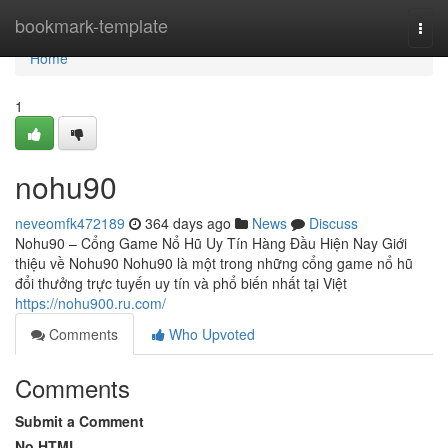
Home
bookmark-template
Togg
navi
Home
1
nohu90
neveomfk472189
364 days ago
News
Discuss
Nohu90 – Cổng Game Nổ Hũ Uy Tín Hàng Đầu Hiện Nay Giới
thiệu về Nohu90 Nohu90 là một trong những cổng game nổ hũ
đổi thưởng trực tuyến uy tín và phổ biến nhất tại Việt
https://nohu900.ru.com/
Comments
Who Upvoted
Comments
Submit a Comment
No HTML