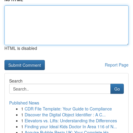
HTML is disabled
Report Page
Search
Go
Published News
1
CDR File Template: Your Guide to Compliance
1
Discover the Digital Object Identifier : A C...
1
Elevators vs. Lifts: Understanding the Differences
1
Finding your Ideal Kids Doctor In Area 116 of N...
1
Acquire Bubble Resin UK: Your Complete Ha...