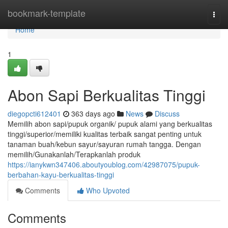
Home
bookmark-template
Togg
navi
Home
1
Abon Sapi Berkualitas Tinggi
diegopcti612401
363 days ago
News
Discuss
Memilih abon sapi/pupuk organik/ pupuk alami yang berkualitas
tinggi/superior/memiliki kualitas terbaik sangat penting untuk
tanaman buah/kebun sayur/sayuran rumah tangga. Dengan
memilih/Gunakanlah/Terapkanlah produk
https://ianykwn347406.aboutyoublog.com/42987075/pupuk-
berbahan-kayu-berkualitas-tinggi
Comments
Who Upvoted
Comments