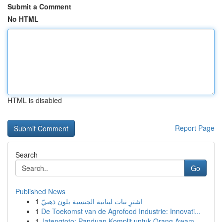
Submit a Comment
No HTML
HTML is disabled
Report Page
Search
Go
Published News
1
اشترِ نبات لبنانية الجنسية بلون ذهبيّ
1
De Toekomst van de Agrofood Industrie: Innovati...
1
Jatengtoto: Panduan Komplit untuk Orang Awam