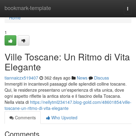
Home
bookmark-template
Togg
navi
Home
1
Ville Toscane: Un Ritmo di Vita
Elegante
tiannaiczx519407
362 days ago
News
Discuss
Immergiti in incantevoli passaggi delle splendidi colline toscane.
Qui, le residenze presentano un'esperienza di vita unica, dove
ogni aspetto riflette la antica storia e il fascino della Toscana.
Nella vista di
https://nellytml234147.blog-gold.com/48601854/ville-
toscane-un-ritmo-di-vita-elegante
Comments
Who Upvoted
Comments