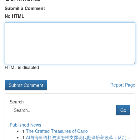
Submit a Comment
No HTML
HTML is disabled
Report Page
Search
Go
Published News
1
The Crafted Treasures of Cairo
1
AI与海量语料资源怎样支撑现代翻译培养改革：从沉...