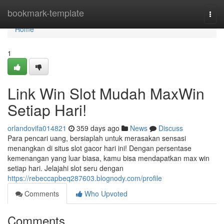
Home
bookmark-template
Togg
navi
Home
1
Link Win Slot Mudah MaxWin
Setiap Hari!
orlandovifa014821
359 days ago
News
Discuss
Para pencari uang, bersiaplah untuk merasakan sensasi
menangkan di situs slot gacor hari ini! Dengan persentase
kemenangan yang luar biasa, kamu bisa mendapatkan max win
setiap hari. Jelajahi slot seru dengan
https://rebeccapbeq287603.blognody.com/profile
Comments
Who Upvoted
Comments