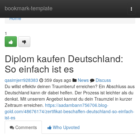
Home
bookmark-template
Togg
navi
Home
1
Diplom kaufen Deutschland:
So einfach ist es
qasimjerr928383
359 days ago
News
Discuss
Du willst effektiv deinen Traumberuf erreichen? Ein Abschluss aus
Deutschland kann dir dabei helfen. Der Prozess ist leichter als du
denkst. Mit unserem Angebot kannst du dein Traumziel in kurzer
Zeitraum erreichen.
https://aadambann756706.blog-
gold.com/48676174/zertifikat-beschaffen-deutschland-so-einfach-
ist-es
Comments
Who Upvoted