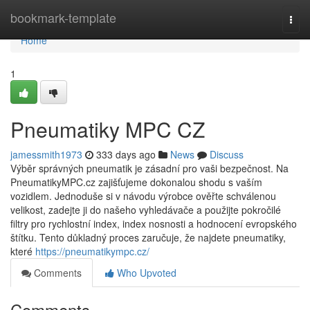
Home
bookmark-template
Togg
navi
Home
1
Pneumatiky MPC CZ
jamessmith1973
333 days ago
News
Discuss
Výběr správných pneumatik je zásadní pro vaši bezpečnost. Na
PneumatikyMPC.cz zajišťujeme dokonalou shodu s vaším
vozidlem. Jednoduše si v návodu výrobce ověřte schválenou
velikost, zadejte ji do našeho vyhledávače a použijte pokročilé
filtry pro rychlostní index, index nosnosti a hodnocení evropského
štítku. Tento důkladný proces zaručuje, že najdete pneumatiky,
které
https://pneumatikympc.cz/
Comments
Who Upvoted
Comments