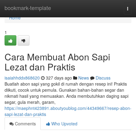
Home
bookmark-template
Togg
navi
Home
1
Cara Membuat Abon Sapi
Lezat dan Praktis
isaiahhddx868620
327 days ago
News
Discuss
Buatlah abon sapi yang gokil di rumah dengan resep ini! Praktis
diikuti, cocok untuk pemula. Gunakan bahan-bahan segar dan
nikmati hasil yang memuaskan. Anda membutuhkan daging sapi
segar, gula merah, garam,
https://maephnt423891.aboutyoublog.com/44349667/resep-abon-
sapi-lezat-dan-praktis
Comments
Who Upvoted