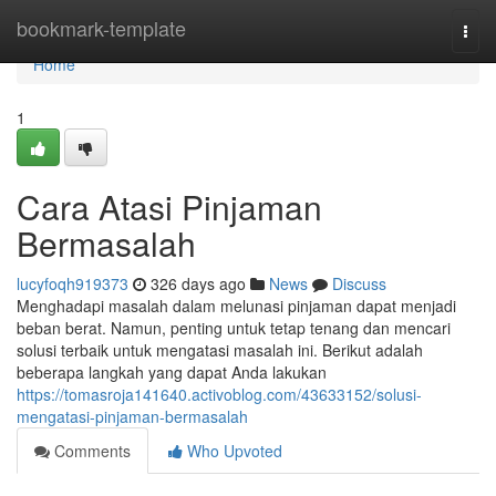
Home
bookmark-template
Togg
navi
Home
1
Cara Atasi Pinjaman
Bermasalah
lucyfoqh919373
326 days ago
News
Discuss
Menghadapi masalah dalam melunasi pinjaman dapat menjadi
beban berat. Namun, penting untuk tetap tenang dan mencari
solusi terbaik untuk mengatasi masalah ini. Berikut adalah
beberapa langkah yang dapat Anda lakukan
https://tomasroja141640.activoblog.com/43633152/solusi-
mengatasi-pinjaman-bermasalah
Comments
Who Upvoted