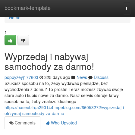
Home
bookmark-template
Togg
navi
Home
1
Wyprzedaj i nabywaj
samochody za darmo!
poppyzeyj177603
325 days ago
News
Discuss
Szukasz sposobu na to, żeby wydawać pieniądze, bez
wychodzenia z domu? To proste! Teraz możesz zbywać swoje
stare auto i kupić nowe za darmo. Nasz serwis oferuje łatwy
sposób na to, żeby znaleźć idealnego
https://haseebirqa290144.mpeblog.com/66053272/wyprzedaj-i-
otrzymaj-samochody-za-darmo
Comments
Who Upvoted