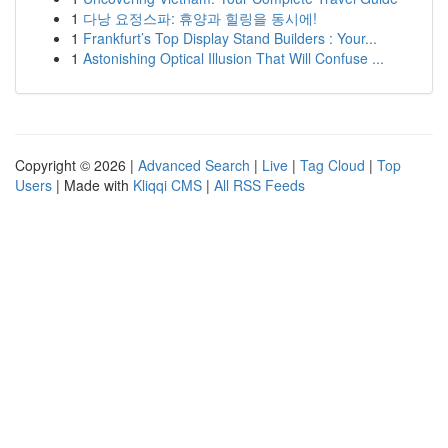
1
다낭 요정스파: 휴양과 힐링을 동시에!
1
Frankfurt’s Top Display Stand Builders : Your...
1
Astonishing Optical Illusion That Will Confuse ...
Copyright © 2026 |
Advanced Search
|
Live
|
Tag Cloud
|
Top
Users
| Made with
Kliqqi CMS
|
All RSS Feeds