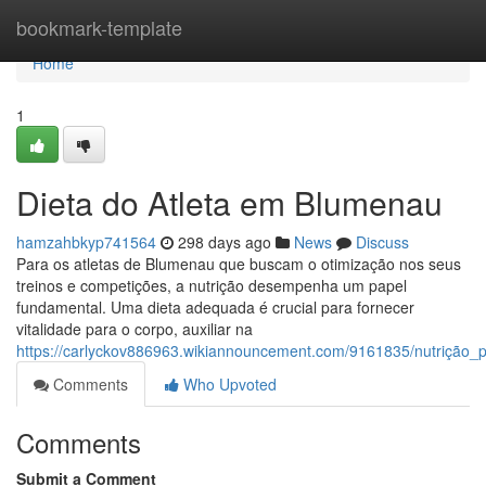
Home
bookmark-template
Home
1
Dieta do Atleta em Blumenau
hamzahbkyp741564
298 days ago
News
Discuss
Para os atletas de Blumenau que buscam o otimização nos seus
treinos e competições, a nutrição desempenha um papel
fundamental. Uma dieta adequada é crucial para fornecer
vitalidade para o corpo, auxiliar na
https://carlyckov886963.wikiannouncement.com/9161835/nutrição
Comments
Who Upvoted
Comments
Submit a Comment