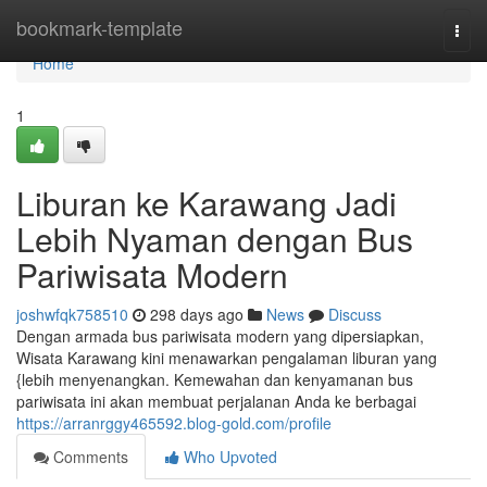
Home
bookmark-template
Togg
navi
Home
1
Liburan ke Karawang Jadi
Lebih Nyaman dengan Bus
Pariwisata Modern
joshwfqk758510
298 days ago
News
Discuss
Dengan armada bus pariwisata modern yang dipersiapkan,
Wisata Karawang kini menawarkan pengalaman liburan yang
{lebih menyenangkan. Kemewahan dan kenyamanan bus
pariwisata ini akan membuat perjalanan Anda ke berbagai
https://arranrggy465592.blog-gold.com/profile
Comments
Who Upvoted