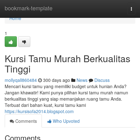
Home
bookmark-template
Togg
navi
Home
1
Kursi Tamu Murah Berkualitas
Tinggi
mollyqall860484
300 days ago
News
Discuss
Mencari kursi tamu yang memiliki budget untuk hunian Anda?
Jangan khawatir! Kami punya pilihan kursi tamu murah namun
berkualitas tinggi yang siap memanjakan ruang tamu Anda.
Terbuat dari bahan kuat, kursi tamu kami
https://kursisofa2014.blogspot.com
Comments
Who Upvoted
Comments