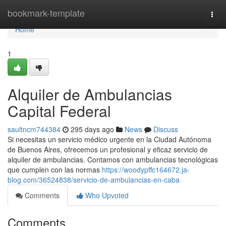
Home
bookmark-template
Togg
navi
Home
1
Alquiler de Ambulancias
Capital Federal
saultncm744384
295 days ago
News
Discuss
Si necesitas un servicio médico urgente en la Ciudad Autónoma
de Buenos Aires, ofrecemos un profesional y eficaz servicio de
alquiler de ambulancias. Contamos con ambulancias tecnológicas
que cumplen con las normas
https://woodypffc164672.ja-
blog.com/36524838/servicio-de-ambulancias-en-caba
Comments
Who Upvoted
Comments