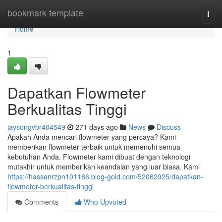
Home
bookmark-template
Togg
navi
Home
1
Dapatkan Flowmeter
Berkualitas Tinggi
jaysongvbr404549
271 days ago
News
Discuss
Apakah Anda mencari flowmeter yang percaya? Kami
memberikan flowmeter terbaik untuk memenuhi semua
kebutuhan Anda. Flowmeter kami dibuat dengan teknologi
mutakhir untuk memberikan keandalan yang luar biasa. Kami
https://hassanrzpn101186.blog-gold.com/52062925/dapatkan-
flowmeter-berkualitas-tinggi
Comments
Who Upvoted