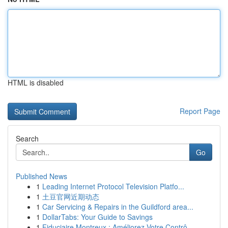
HTML is disabled
Report Page
Search
Go
Published News
1
Leading Internet Protocol Television Platfo...
1
土豆官网近期动态
1
Car Servicing & Repairs in the Guildford area...
1
DollarTabs: Your Guide to Savings
1
Fiduciaire Montreux : Améliorez Votre Contrô...