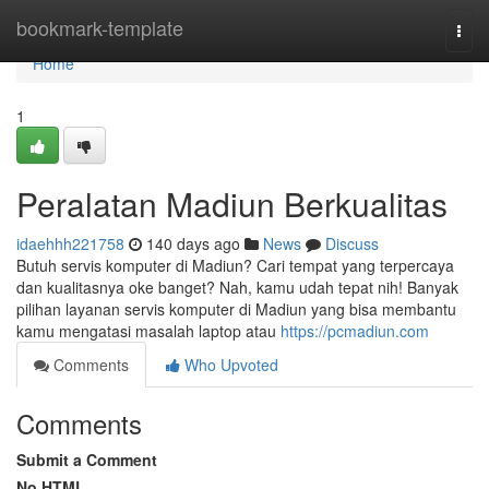
Home
bookmark-template
Togg
navi
Home
1
Peralatan Madiun Berkualitas
idaehhh221758
140 days ago
News
Discuss
Butuh servis komputer di Madiun? Cari tempat yang terpercaya
dan kualitasnya oke banget? Nah, kamu udah tepat nih! Banyak
pilihan layanan servis komputer di Madiun yang bisa membantu
kamu mengatasi masalah laptop atau
https://pcmadiun.com
Comments
Who Upvoted
Comments
Submit a Comment
No HTML