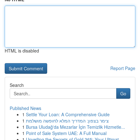
HTML is disabled
Report Page
Search
Go
Published News
1
Settle Your Loan: A Comprehensive Guide
1
צימר בצפון: המדריך המלא לחופשה מושלמת
1
Bursa Uludağ'da Mezarlar İçin Temizlik Hizmetle...
1
Point of Sale System UAE: A Full Manual
1
Unveiling the Secrets of Gold 365: Your Ultimat...