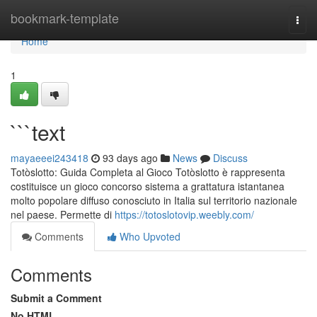
Home
bookmark-template
Togg
navi
Home
1
```text
mayaeeei243418
93 days ago
News
Discuss
Totòslotto: Guida Completa al Gioco Totòslotto è rappresenta
costituisce un gioco concorso sistema a grattatura istantanea
molto popolare diffuso conosciuto in Italia sul territorio nazionale
nel paese. Permette di
https://totoslotovip.weebly.com/
Comments
Who Upvoted
Comments
Submit a Comment
No HTML