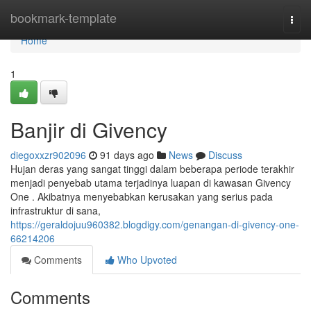
Home
bookmark-template
Togg
navi
Home
1
Banjir di Givency
diegoxxzr902096
91 days ago
News
Discuss
Hujan deras yang sangat tinggi dalam beberapa periode terakhir
menjadi penyebab utama terjadinya luapan di kawasan Givency
One . Akibatnya menyebabkan kerusakan yang serius pada
infrastruktur di sana,
https://geraldojuu960382.blogdigy.com/genangan-di-givency-one-
66214206
Comments
Who Upvoted
Comments