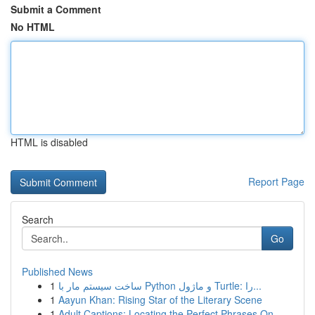
Submit a Comment
No HTML
HTML is disabled
Report Page
Search
Go
Published News
1
ساخت سیستم مار با Python و ماژول Turtle: را...
1
Aayun Khan: Rising Star of the Literary Scene
1
Adult Captions: Locating the Perfect Phrases On...