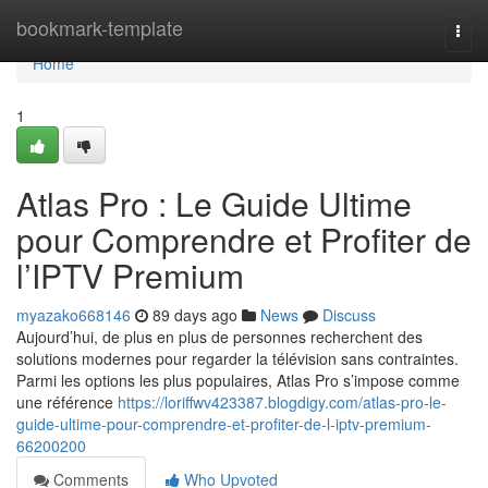
Home
bookmark-template
Togg
navi
Home
1
Atlas Pro : Le Guide Ultime
pour Comprendre et Profiter de
l’IPTV Premium
myazako668146
89 days ago
News
Discuss
Aujourd’hui, de plus en plus de personnes recherchent des
solutions modernes pour regarder la télévision sans contraintes.
Parmi les options les plus populaires, Atlas Pro s’impose comme
une référence
https://loriffwv423387.blogdigy.com/atlas-pro-le-
guide-ultime-pour-comprendre-et-profiter-de-l-iptv-premium-
66200200
Comments
Who Upvoted