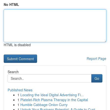
No HTML
HTML is disabled
Report Page
Search
Go
Published News
1
Locating the Ideal Digital Advertising Fi...
1
Platelet-Rich Plasma Therapy in the Capital
1
Humble Cabbage Onion Curry
1
Unlock Your Business Potential: A Guide to Cust...