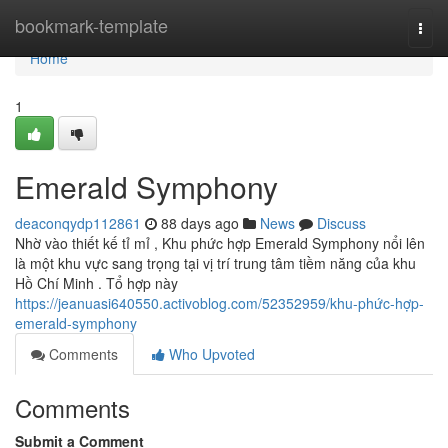
Home
bookmark-template
Togg
navi
Home
1
Emerald Symphony
deaconqydp112861
88 days ago
News
Discuss
Nhờ vào thiết kế tỉ mỉ , Khu phức hợp Emerald Symphony nổi lên
là một khu vực sang trọng tại vị trí trung tâm tiềm năng của khu
Hồ Chí Minh . Tổ hợp này
https://jeanuasi640550.activoblog.com/52352959/khu-phức-hợp-
emerald-symphony
Comments
Who Upvoted
Comments
Submit a Comment