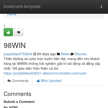
Home
bookmark-template
Togg
navi
Home
1
98WIN
poppiebpef752634
89 days ago
News
Discuss
Thiên đường cá cược trực tuyến hiện đại, mang đến cho khách
hàng tại 98WIN những trải nghiệm giải trí sôi động và đẳng cấp
nhất. Với giao diện thân thiện và tốc
https://junaidstwu628221.wikicommunication.com/user
Comments
Who Upvoted
Comments
Submit a Comment
No HTML