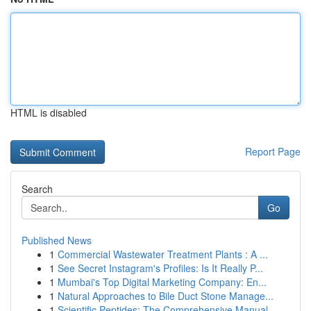
HTML is disabled
Report Page
Search
Go
Published News
1
Commercial Wastewater Treatment Plants : A ...
1
See Secret Instagram's Profiles: Is It Really P...
1
Mumbai's Top Digital Marketing Company: En...
1
Natural Approaches to Bile Duct Stone Manage...
1
Scientific Peptides: The Comprehensive Manual