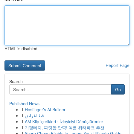
HTML is disabled
Report Page
Search
Go
Published News
1
Hostinger's AI Builder
1
قط اغراض
1
AM Klip içerikleri : İzleyiciyi Dönüştürenler
1
가평빠지, 짜릿함 만끽! 여름 워터파크 추천
1
Score Cheap Flights to Lagos: Your Ultimate Guide