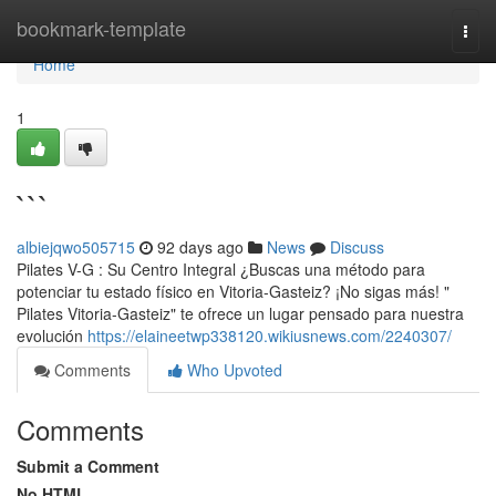
Home
bookmark-template
Togg
navi
Home
1
```
albiejqwo505715
92 days ago
News
Discuss
Pilates V-G : Su Centro Integral ¿Buscas una método para
potenciar tu estado físico en Vitoria-Gasteiz? ¡No sigas más! "
Pilates Vitoria-Gasteiz" te ofrece un lugar pensado para nuestra
evolución
https://elaineetwp338120.wikiusnews.com/2240307/
Comments
Who Upvoted
Comments
Submit a Comment
No HTML