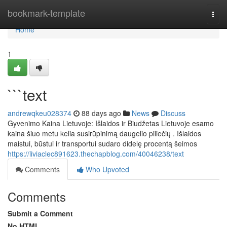
Home
bookmark-template
Togg
navi
Home
1
```text
andrewqkeu028374
88 days ago
News
Discuss
Gyvenimo Kaina Lietuvoje: Išlaidos ir Biudžetas Lietuvoje esamo
kaina šiuo metu kelia susirūpinimą daugelio piliečių . Išlaidos
maistui, būstui ir transportui sudaro didelę procentą šeimos
https://liviaclec891623.thechapblog.com/40046238/text
Comments
Who Upvoted
Comments
Submit a Comment
No HTML