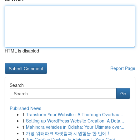
HTML is disabled
Report Page
Search
Go
Published News
1
Transform Your Website : A Thorough Overhau...
1
Setting up WordPress Website Creation: A Deta...
1
Mahindra vehicles in Odisha: Your Ultimate over...
1
가평 워터파크 짜릿함과 시원함을 한 번에 !
1
Top Cardiac Doctors in Hinjewadi : Your Card...