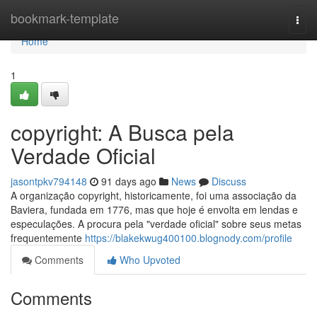
Home
bookmark-template
Togg
navi
Home
1
copyright: A Busca pela
Verdade Oficial
jasontpkv794148
91 days ago
News
Discuss
A organização copyright, historicamente, foi uma associação da
Baviera, fundada em 1776, mas que hoje é envolta em lendas e
especulações. A procura pela "verdade oficial" sobre seus metas
frequentemente
https://blakekwug400100.blognody.com/profile
Comments
Who Upvoted
Comments